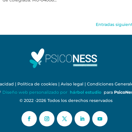
º de colegiada: MU-04008...
Entradas siguien
vacidad
|
Política de cookies
|
Aviso legal
|
Condiciones General

Diseño web personalizado por
hárbol estudio
para
PsicoNe
© 2022 -2026 Todos los derechos reservados