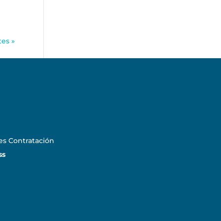
tes »
es Contratación
ss