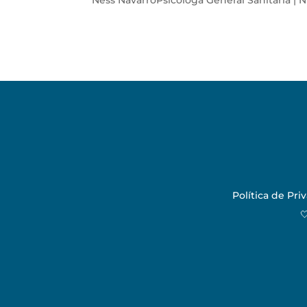
Ness NavarroPsicóloga General Sanitaria | N
Política de Pri
