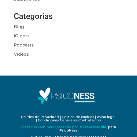
Categorías
Blog
IG post
Podcasts
Vídeos
Política de Privacidad
|
Política de cookies
|
Aviso legal
|
Condiciones Generales Contratación
🤍
Diseño web personalizado por
hárbol estudio
para
PsicoNess
© 2022 -2026 Todos los derechos reservados