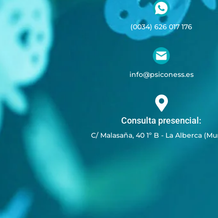
(0034) 626 017 176
info@psiconess.es

Consulta presencial:
C/ Malasaña, 40 1º B - La Alberca (Mu