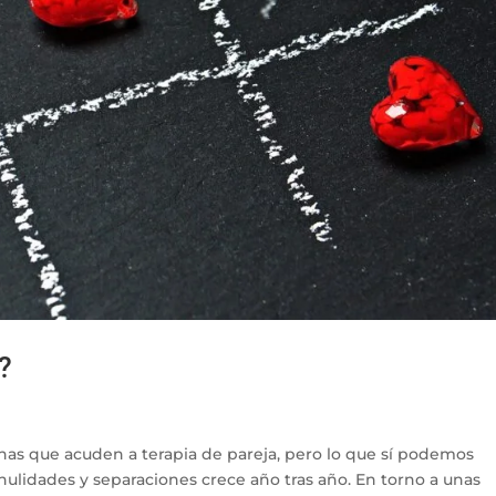
?
s que acuden a terapia de pareja, pero lo que sí podemos
ulidades y separaciones crece año tras año. En torno a unas